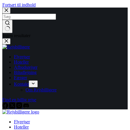
Fortsæt til indhold
Ingen resultater
Flyrejser
Hoteller
Afbudsrejser
Biludlejning
Færger
Kontakt
Om Rejsbilligere
Find en billig rejse
Flyrejser
Hoteller