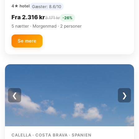
4★ hotel
Gæster: 8.6/10
Fra 2.316 kr
3.171 kr
-26%
5 nætter · Morgenmad · 2 personer
Se mere
❮
❯
CALELLA · COSTA BRAVA · SPANIEN