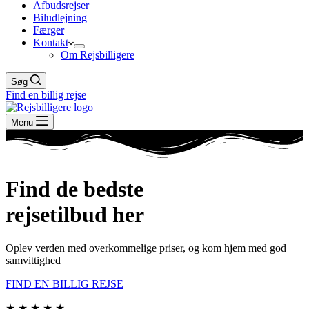
Afbudsrejser
Biludlejning
Færger
Kontakt
Om Rejsbilligere
Søg
Find en billig rejse
Menu
Find de bedste
rejsetilbud her
Oplev verden med overkommelige priser, og kom hjem med god
samvittighed
FIND EN BILLIG REJSE
★ ★ ★ ★ ★