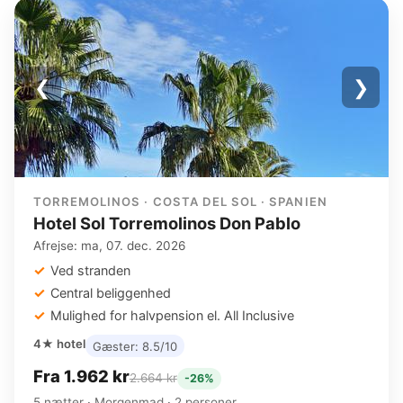
❮
❯
TORREMOLINOS · COSTA DEL SOL · SPANIEN
Hotel Sol Torremolinos Don Pablo
Afrejse: ma, 07. dec. 2026
Ved stranden
Central beliggenhed
Mulighed for halvpension el. All Inclusive
4★ hotel
Gæster: 8.5/10
Fra 1.962 kr
2.664 kr
-26%
5 nætter · Morgenmad · 2 personer