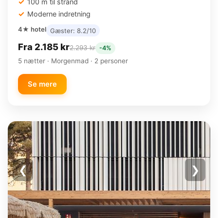
100 m til strand
Moderne indretning
4★ hotel
Gæster: 8.2/10
Fra 2.185 kr
2.293 kr
-4%
5 nætter · Morgenmad · 2 personer
Se mere
❮
❯