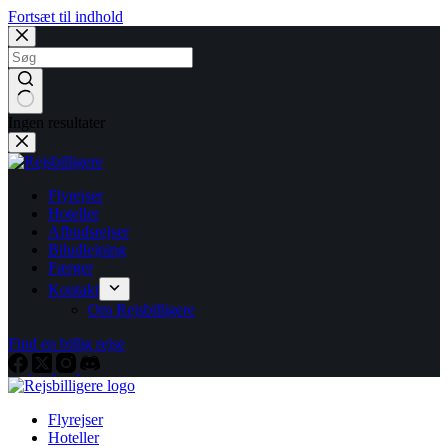
Fortsæt til indhold
Ingen resultater
Flyrejser
Hoteller
Afbudsrejser
Biludlejning
Færger
Kontakt
Om Rejsbilligere
Find en billig rejse
Flyrejser
Hoteller